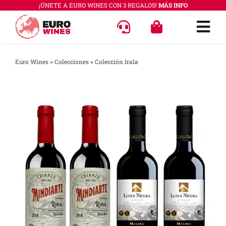
Saltar
¡ÚNETE A EURO WINES CON 3 REGALOS!
MÁS INFO
al
Togg
contenido
Navi
OFERT
Euro Wines
»
Colecciones
»
Colección Irala
VINOS
COLEC
REGAL
ACCES
PREGU
QUÉ E
SABER