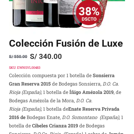
Colección Fusión de Luxe
S/
340.00
S/
550.00
Original
Current
price
price
SKU:
EWNSVL00483
Colección compuesta por 1 botella de
Sonsierra
was:
is:
Gran Reserva 2015
de Bodegas Sonsierra
, D.O. Ca.
S/ 550.00.
S/ 340.00.
Rioja (España),
1 botella de
Íñigo Amézola 2019
, de
Bodegas Amézola de la Mora,
D.O. Ca.
Rioja
(España)
,
1 botella de
Enate Reserva Privada
2016 de
Bodegas Enate,
D.O. Somontano (España)
, 1
botella de
Cibeles Crianza 2019
de Bodegas
Sonsierra
, D.O.Ca. Rioja (España),
1 sobre de
Jamón