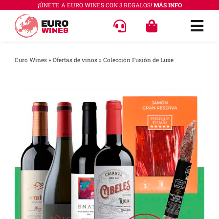
Saltar
¡ÚNETE A EURO WINES CON 3 REGALOS!
MÁS INFO
al
Togg
contenido
Navi
OFERT
Euro Wines
»
Ofertas de vinos
»
Colección Fusión de Luxe
VINOS
COLEC
REGAL
ACCES
PREGU
QUÉ E
SABER