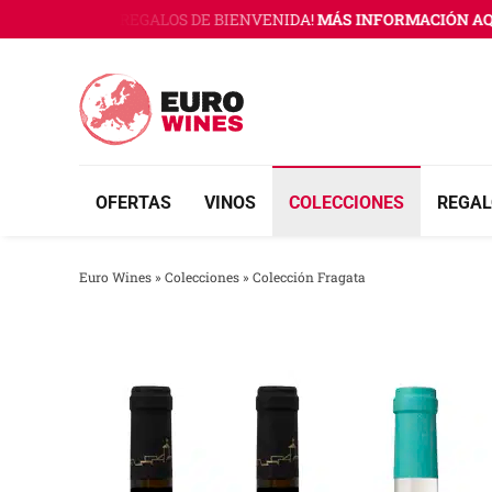
Saltar
INES CON 3 REGALOS DE BIENVENIDA!
MÁS INFORMACIÓN AQUÍ
al
contenido
OFERTAS
VINOS
COLECCIONES
REGAL
Euro Wines
»
Colecciones
»
Colección Fragata