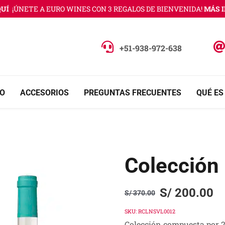
¡ÚNETE A EURO WINES CON 3 REGALOS DE BIENVENIDA!
MÁS INF
+51-938-972-638
O
ACCESORIOS
PREGUNTAS FRECUENTES
QUÉ ES
Colección 
S/
200.00
S/
370.00
Original
Current
price
price
SKU:
RCLNSVL0012
Colección compuesta por 2