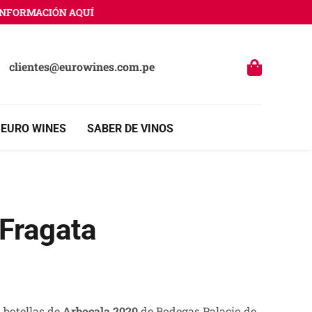
ORMACIÓN AQUÍ
clientes@eurowines.com.pe
 EURO WINES
SABER DE VINOS
Fragata
 botellas de
Arbocala 2020
de Bodegas Palacio de