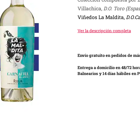
was:
is:
Villachica,
D.O. Toro (Espa
S/ 370.00.
S/ 200.00.
Viñedos La Maldita,
D.O.Ca
Ver la descripción completa
Envío gratuito en pedidos de más
Entrega a domicilio en 48/72 hor
Balnearios y 14 días hábiles en P