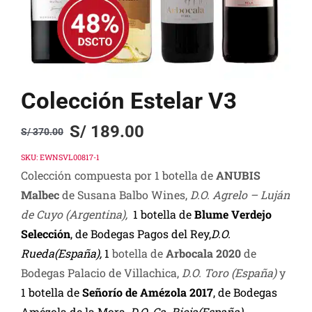
Colección Estelar V3
S/
189.00
S/
370.00
Original
Current
price
price
SKU:
EWNSVL00817-1
Colección compuesta por 1 botella de
ANUBIS
was:
is:
Malbec
de Susana Balbo Wines,
D.O. Agrelo – Luján
S/ 370.00.
S/ 189.00.
de Cuyo (Argentina)
,
1 botella de
Blume Verdejo
Selección
, de Bodegas Pagos del Rey,
D.O.
Rueda(España),
1
botella de
Arbocala 2020
de
Bodegas Palacio de Villachica,
D.O. Toro (España)
y
1 botella de
Señorío de Amézola 2017
, de Bodegas
Amézola de la Mora,
D.O. Ca. Rioja(España).