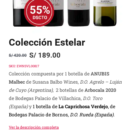
Colección Estelar
S/
189.00
S/
420.00
Original
Current
price
price
SKU:
EWNSVL00817
Colección compuesta por 1 botella de
ANUBIS
was:
is:
Malbec
de Susana Balbo Wines,
D.O. Agrelo – Luján
S/ 420.00.
S/ 189.00.
de Cuyo (Argentina)
,
2 botellas de
Arbocala 2020
de Bodegas Palacio de Villachica,
D.O. Toro
(España)
y
1 botella de
La Caprichosa Verdejo
, de
Bodegas Palacio de Bornos,
D.O. Rueda
(España).
Ver la descripción completa