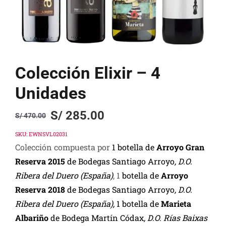
Colección Elixir – 4
Unidades
S/
285.00
S/
470.00
Original
Current
price
price
SKU:
EWNSVL02031
Colección compuesta por
1 botella de
Arroyo Gran
was:
is:
Reserva
2015
de Bodegas Santiago Arroyo
, D.O.
S/ 470.00.
S/ 285.00.
Ribera del Duero (España)
, 1
botella de
Arroyo
Reserva 2018
de Bodegas Santiago Arroyo
, D.O.
Ribera del Duero (España),
1
botella de
Marieta
Albariño
de Bodega Martín Códax
, D.O. Rías Baixas