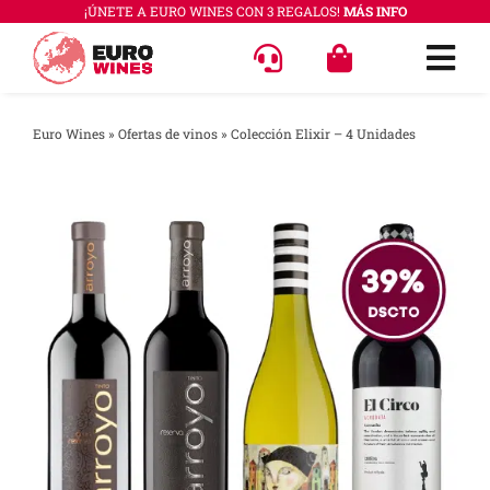
Saltar
¡ÚNETE A EURO WINES CON 3 REGALOS!
MÁS INFO
al
Togg
contenido
Navi
OFERT
Euro Wines
»
Ofertas de vinos
»
Colección Elixir – 4 Unidades
VINOS
COLEC
REGAL
ACCES
PREGU
QUÉ E
SABER