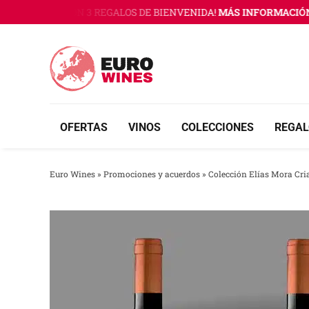
Saltar
URO WINES CON 3 REGALOS DE BIENVENIDA!
MÁS INFORMACIÓN 
al
contenido
OFERTAS
VINOS
COLECCIONES
REGAL
Euro Wines
»
Promociones y acuerdos
»
Colección Elías Mora Cri