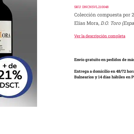
price
price
SKU:
DNCNSVL210048
Colección compuesta por 2
was:
is:
Elías Mora,
D.O. Toro
(Espa
S/ 230.00.
S/ 180.00.
Ver la descripción completa
Envío gratuito en pedidos de más
Entrega a domicilio en 48/72 hor
Balnearios y 14 días hábiles en P