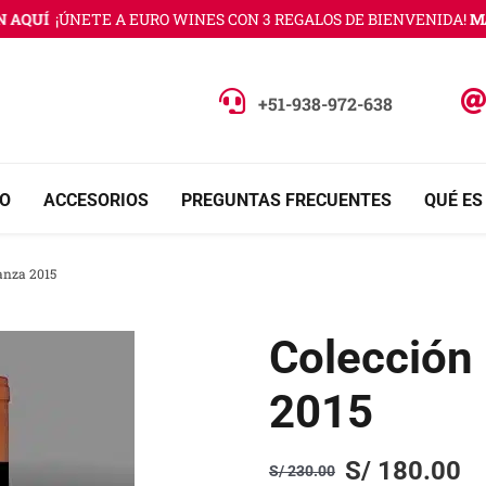
AQUÍ
¡ÚNETE A EURO WINES CON 3 REGALOS DE BIENVENIDA!
MÁS
+51-938-972-638
O
ACCESORIOS
PREGUNTAS FRECUENTES
QUÉ ES
anza 2015
Colección 
2015
S/
180.00
S/
230.00
Original
Current