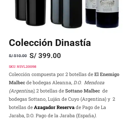
Colección Dinastía
S/
399.00
S/
510.00
Original
Current
price
price
SKU:
NSVL200098
Colección compuesta por 2 botellas de
El Enemigo
was:
is:
Malbec
de bodegas Aleanna,
D.O. Mendoza
S/ 510.00.
S/ 399.00.
(Argentina),
2 botellas
de
Sottano Malbec
de
bodegas Sottano, Luján de Cuyo (Argentina) y
2
botellas de
Azagador Reserva
de Pago de La
Jaraba, D.O. Pago de la Jaraba (España
)
.