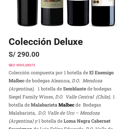
Colección Deluxe
S/
290.00
SKU:
NSVL200172
Colección compuesta por 1 botella de
El Enemigo
Malbec
de bodegas Aleanna,
D.O
.
Mendoza
(Argentina),
1 botella de
Semblante
de bodegas
Siegel Family Wines,
D.O. Valle Central (Chile),
1
botella de
Malabarista
Malbec
de Bodegas
Malabarista
, D.O. Valle de Uco – Mendoza
(Argentina) y
1 botella de
Loma Negra Cabernet
Sauvignon
de Luis Felipe Edwards,
D.O. Valle de