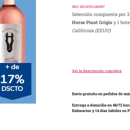
price
price
SKU:
SECNSVL060097
Selección compuesta por 2
was:
is:
Horse Pinot Grigio
y 1 bote
S/ 240.00.
S/ 199.00.
California (EEUU)
Ver la descripción completa
Envío gratuito en pedidos de más
Entrega a domicilio en 48/72 hor
Balnearios y 14 días hábiles en P