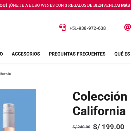
Í
¡ÚNETE A EURO WINES CON 3 REGALOS DE BIENVENIDA!
MÁS IN
+51-938-972-638
O
ACCESORIOS
PREGUNTAS FRECUENTES
QUÉ ES
ifornia
Colección
California
S/
199.00
S/
240.00
Original
Current