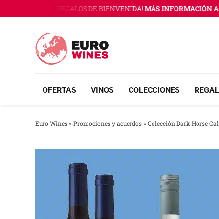
Saltar
 WINES CON 3 REGALOS DE BIENVENIDA!
MÁS INFORMACIÓN AQU
al
contenido
OFERTAS
VINOS
COLECCIONES
REGAL
Euro Wines
»
Promociones y acuerdos
»
Colección Dark Horse Cal