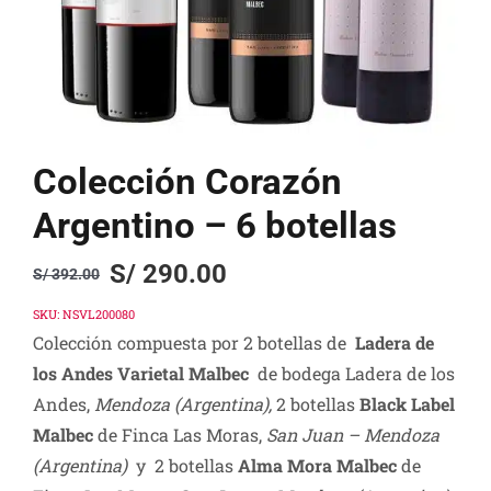
Colección Corazón
Argentino – 6 botellas
S/
290.00
S/
392.00
Original
Current
price
price
SKU:
NSVL200080
Colección compuesta por 2 botellas de
Ladera de
was:
is:
los Andes Varietal Malbec
de bodega Ladera de los
S/ 392.00.
S/ 290.00.
Andes,
Mendoza (Argentina),
2 botellas
Black Label
Malbec
de Finca Las Moras,
San Juan – Mendoza
(Argentina)
y 2 botellas
Alma Mora Malbec
de