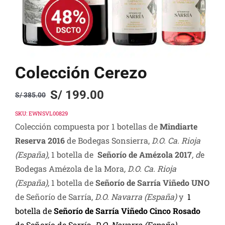
Colección Cerezo
S/
199.00
S/
385.00
Original
Current
price
price
SKU:
EWNSVL00829
Colección compuesta por 1 botellas de
Mindiarte
was:
is:
Reserva 2016
de Bodegas Sonsierra,
D.O. Ca. Rioja
S/ 385.00.
S/ 199.00.
(España),
1 botella de
Señorío de Amézola 2017
, d
e
Bodegas Amézola de la Mora
, D.O. Ca. Rioja
(España),
1 botella de
Señorío de Sarría Viñedo UNO
de Señorío de Sarría,
D.O. Navarra
(España
)
y
1
botella de
Señorío de Sarría Viñedo Cinco Rosado
de Señorío de Sarría,
D.O. Navarra
(España
).