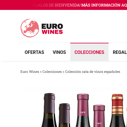
Saltar
NES CON 3 REGALOS DE BIENVENIDA!
MÁS INFORMACIÓN AQUÍ
¡
al
contenido
OFERTAS
VINOS
COLECCIONES
REGAL
Euro Wines
»
Colecciones
»
Colección cata de vinos españoles