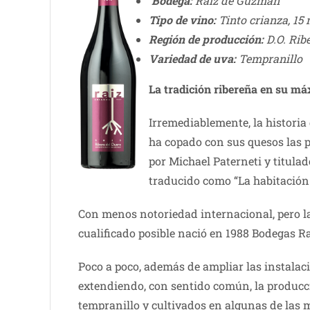
Bodega:
Raíz de Guzmán
Tipo de vino:
Tinto crianza, 15
Región de producción:
D.O. Rib
Variedad de uva:
Tempranillo
La tra
dición ribereña en su m
Irremediablemente, la histori
ha copado con sus quesos las p
por Michael Paterneti y titulad
traducido como “La habitación 
Con menos notoriedad internacional, pero la 
cualificado posible nació en 1988 Bodegas R
Poco a poco, además de ampliar las instalaci
extendiendo, con sentido común, la producci
tempranillo y cultivados en algunas de las 