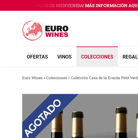
Saltar
INES CON 3 REGALOS DE BIENVENIDA!
MÁS INFORMACIÓN AQUÍ
al
contenido
OFERTAS
VINOS
COLECCIONES
REGAL
Euro Wines
»
Colecciones
»
Colección Casa de la Ermita Petit Ver