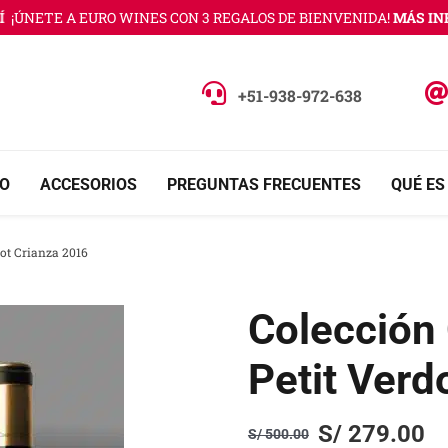
¡ÚNETE A EURO WINES CON 3 REGALOS DE BIENVENIDA!
MÁS INFO
+51-938-972-638
O
ACCESORIOS
PREGUNTAS FRECUENTES
QUÉ ES
dot Crianza 2016
Colección 
Petit Verd
S/
279.00
S/
500.00
Original
Current