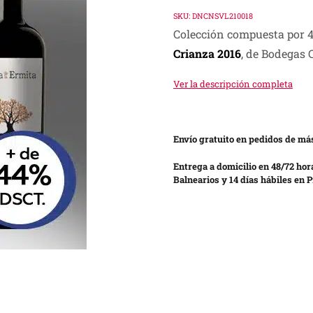
price
price
SKU:
DNCNSVL210018
Colección compuesta por 4
was:
is:
Crianza 2016
, de Bodegas 
S/ 500.00.
S/ 279.00.
Ver la descripción completa
Envío gratuito en pedidos de más
Entrega a domicilio en 48/72 hor
Balnearios y 14 días hábiles en P