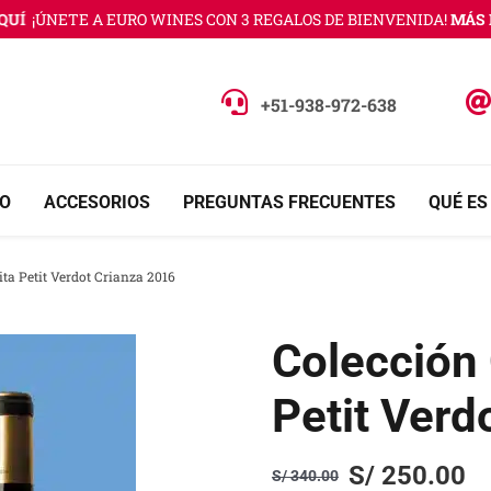
Í
¡ÚNETE A EURO WINES CON 3 REGALOS DE BIENVENIDA!
MÁS IN
+51-938-972-638
O
ACCESORIOS
PREGUNTAS FRECUENTES
QUÉ ES
ta Petit Verdot Crianza 2016
Colección 
Petit Verd
S/
250.00
S/
340.00
Original
Current