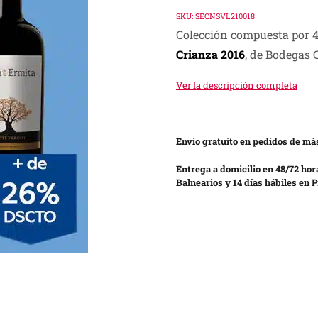
price
price
SKU:
SECNSVL210018
Colección compuesta por 4
was:
is:
Crianza 2016
, de Bodegas 
S/ 340.00.
S/ 250.00.
Ver la descripción completa
Envío gratuito en pedidos de más
Entrega a domicilio en 48/72 hor
Balnearios y 14 días hábiles en P