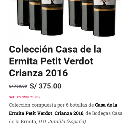
Colección Casa de la
Ermita Petit Verdot
Crianza 2016
S/
375.00
S/
750.00
Original
Current
price
price
SKU:
EVNSVL210017
Colección compuesta por 6 botellas de
Casa de la
was:
is:
Ermita Petit Verdot Crianza 2016
, de Bodegas Casa
S/ 750.00.
S/ 375.00.
de la Ermita,
D.O. Jumilla
(España).