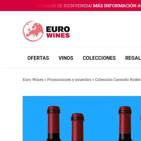
Saltar
 WINES CON 3 REGALOS DE BIENVENIDA!
MÁS INFORMACIÓN AQU
al
contenido
OFERTAS
VINOS
COLECCIONES
REGAL
Euro Wines
»
Promociones y acuerdos
»
Colección Carmelo Roder