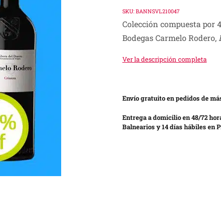
price
price
SKU:
BANNSVL210047
Colección compuesta por 4
was:
is:
Bodegas Carmelo Rodero,
S/ 620.00.
S/ 509.00.
Ver la descripción completa
Envío gratuito en pedidos de más
Entrega a domicilio en 48/72 hor
Balnearios y 14 días hábiles en P