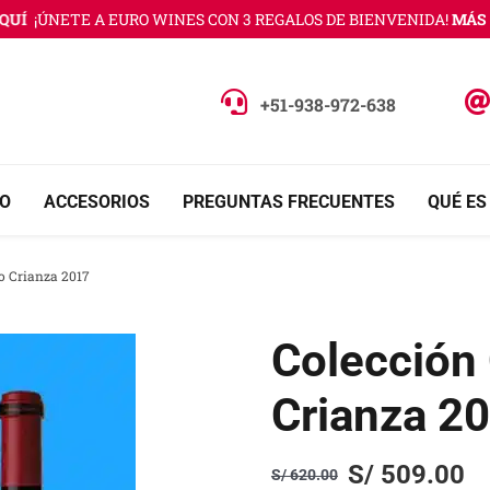
Í
¡ÚNETE A EURO WINES CON 3 REGALOS DE BIENVENIDA!
MÁS IN
+51-938-972-638
O
ACCESORIOS
PREGUNTAS FRECUENTES
QUÉ ES
o Crianza 2017
Colección
Crianza 2
S/
509.00
S/
620.00
Original
Current