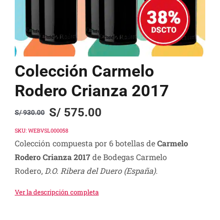
Colección Carmelo
Rodero Crianza 2017
S/
575.00
S/
930.00
Original
Current
price
price
SKU:
WEBVSL000058
Colección compuesta por 6 botellas de
Carmelo
was:
is:
Rodero Crianza 2017
de Bodegas Carmelo
S/ 930.00.
S/ 575.00.
Rodero,
D.O. Ribera del Duero
(España).
Ver la descripción completa