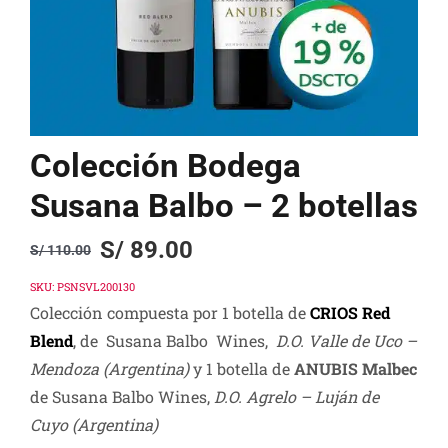
Colección Bodega
Susana Balbo – 2 botellas
S/
89.00
S/
110.00
Original
Current
price
price
SKU:
PSNSVL200130
Colección compuesta por 1 botella de
CRIOS Red
was:
is:
Blend
, de Susana Balbo Wines,
D.O. Valle de Uco –
S/ 110.00.
S/ 89.00.
Mendoza (Argentina)
y 1 botella de
ANUBIS Malbec
de Susana Balbo Wines,
D.O. Agrelo – Luján de
Cuyo (Argentina)