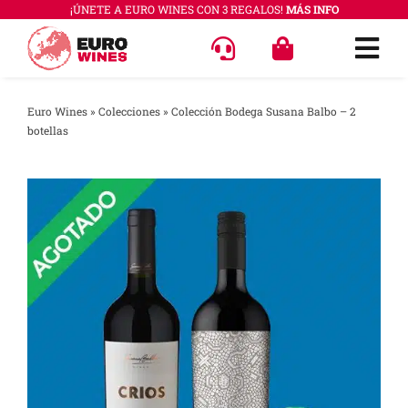
Saltar
¡ÚNETE A EURO WINES CON 3 REGALOS!
MÁS INFO
al
Togg
contenido
Navi
OFERT
Euro Wines
»
Colecciones
»
Colección Bodega Susana Balbo – 2
botellas
VINOS
COLEC
REGAL
ACCES
PREGU
QUÉ E
SABER