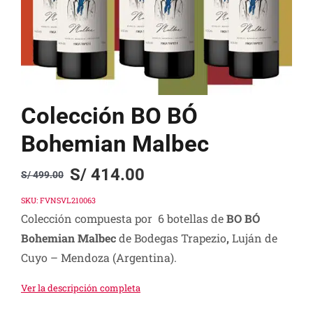
Colección BO BÓ
Bohemian Malbec
S/
414.00
S/
499.00
Original
Current
price
price
SKU:
FVNSVL210063
Colección compuesta por 6 botellas de
BO BÓ
was:
is:
Bohemian Malbec
de Bodegas Trapezio
,
Luján de
S/ 499.00.
S/ 414.00.
Cuyo – Mendoza (Argentina).
Ver la descripción completa