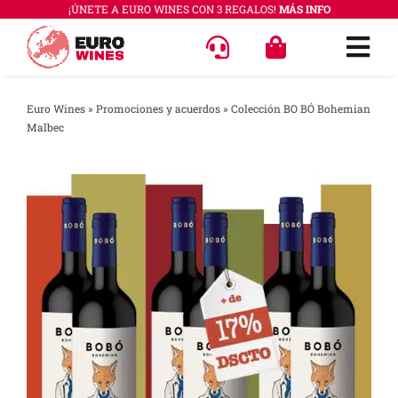
Saltar
¡ÚNETE A EURO WINES CON 3 REGALOS!
MÁS INFO
al
Togg
contenido
Navi
OFERT
Euro Wines
»
Promociones y acuerdos
»
Colección BO BÓ Bohemian
Malbec
VINOS
COLEC
REGAL
ACCES
PREGU
QUÉ E
SABER