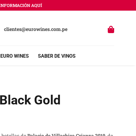
RMACIÓN AQUÍ
clientes@eurowines.com.pe
 EURO WINES
SABER DE VINOS
Black Gold
 botellas de
Palacio de Villachica Crianza 2019
, de