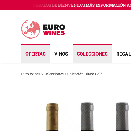
Saltar
INES CON 3 REGALOS DE BIENVENIDA!
MÁS INFORMACIÓN AQUÍ
al
contenido
OFERTAS
VINOS
COLECCIONES
REGAL
Euro Wines
»
Colecciones
»
Colección Black Gold