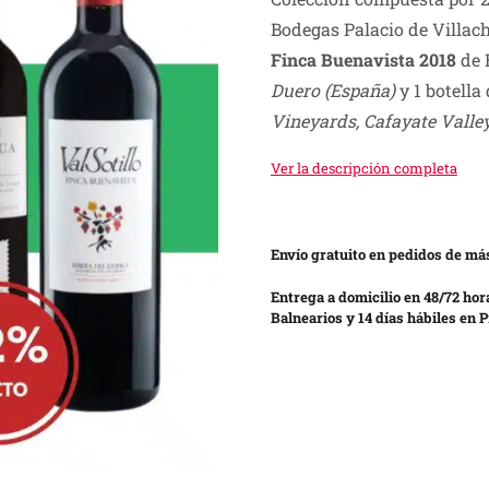
was:
is:
Bodegas Palacio de Villac
S/ 440.00.
S/ 239.00.
Finca Buenavista 2018
de 
Duero (España)
y 1 botella
Vineyards, Cafayate Valley
Ver la descripción completa
Envío gratuito en pedidos de más
Entrega a domicilio en 48/72 hor
Balnearios y 14 días hábiles en P