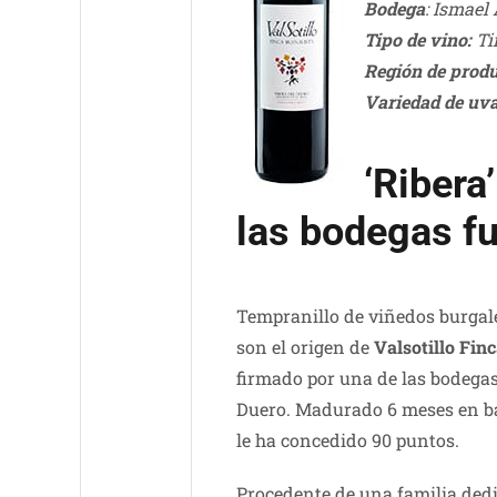
Bodega
: Ismael
Tipo de vino:
Ti
Región de produ
Variedad de uva
‘Ribera
las bodegas fu
Tempranillo de viñedos burgales
son el origen de
Valsotillo Fin
firmado por una de las bodegas 
Duero. Madurado 6 meses en ba
le ha concedido 90 puntos.
Procedente de una familia dedi