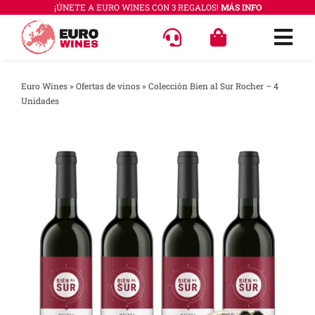
Saltar
¡ÚNETE A EURO WINES CON 3 REGALOS!
MÁS INFO
al
Togg
contenido
Navi
OFERT
Euro Wines
»
Ofertas de vinos
»
Colección Bien al Sur Rocher – 4
Unidades
VINOS
COLEC
REGAL
ACCES
PREGU
QUÉ E
SABER