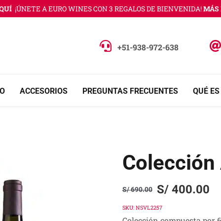
Í
¡ÚNETE A EURO WINES CON 3 REGALOS DE BIENVENIDA!
MÁS IN
+51-938-972-638
O
ACCESORIOS
PREGUNTAS FRECUENTES
QUÉ ES
Colección 
S/
400.00
S/
690.00
Original
Current
price
price
SKU:
NSVL2257
Colección compuesta por 6