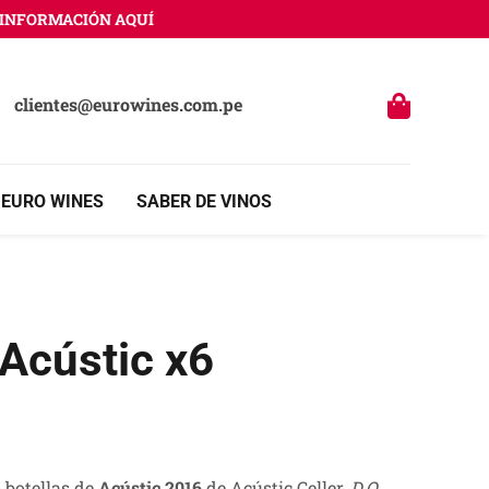
FORMACIÓN AQUÍ
clientes@eurowines.com.pe
 EURO WINES
SABER DE VINOS
Acústic x6
 botellas de
Acústic 2016
de Acústic Celler,
D.O.