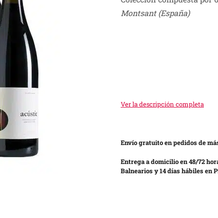
was:
is:
Montsant (España)
S/ 690.00.
S/ 400.00.
Ver la descripción completa
Envío gratuito en pedidos de más
Entrega a domicilio en 48/72 hor
Balnearios y 14 días hábiles en P