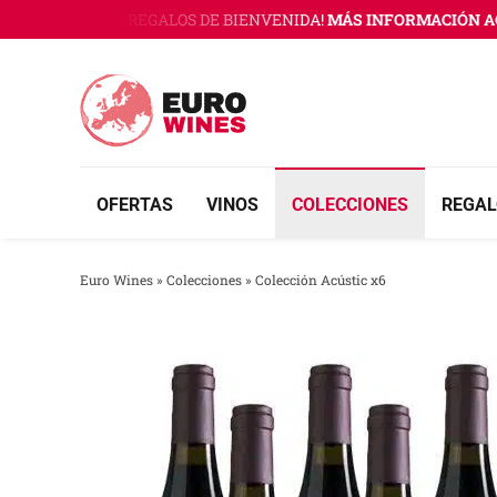
Saltar
 WINES CON 3 REGALOS DE BIENVENIDA!
MÁS INFORMACIÓN AQU
al
contenido
OFERTAS
VINOS
COLECCIONES
REGAL
Euro Wines
»
Colecciones
»
Colección Acústic x6