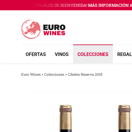
Saltar
O WINES CON 3 REGALOS DE BIENVENIDA!
MÁS INFORMACIÓN AQ
al
contenido
OFERTAS
VINOS
COLECCIONES
REGAL
Euro Wines
»
Colecciones
»
Cibeles Reserva 2015