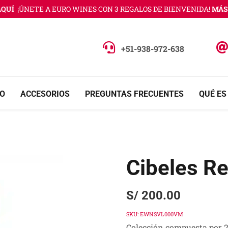
UÍ
¡ÚNETE A EURO WINES CON 3 REGALOS DE BIENVENIDA!
MÁS I
+51-938-972-638
O
ACCESORIOS
PREGUNTAS FRECUENTES
QUÉ ES
Cibeles R
S/
200.00
SKU:
EWNSVL000VM
Colección compuesta por 2