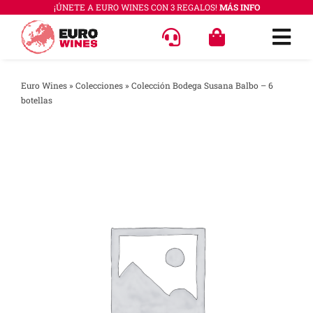
Saltar
¡ÚNETE A EURO WINES CON 3 REGALOS!
MÁS INFO
al
Togg
contenido
Navi
OFERT
Euro Wines
»
Colecciones
»
Colección Bodega Susana Balbo – 6
botellas
VINOS
COLEC
REGAL
ACCES
PREGU
QUÉ E
SABER