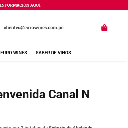
FORMACIÓN AQUÍ
clientes@eurowines.com.pe
 EURO WINES
SABER DE VINOS
envenida Canal N
esta por 3 botellas de
Señorío de Abelenda