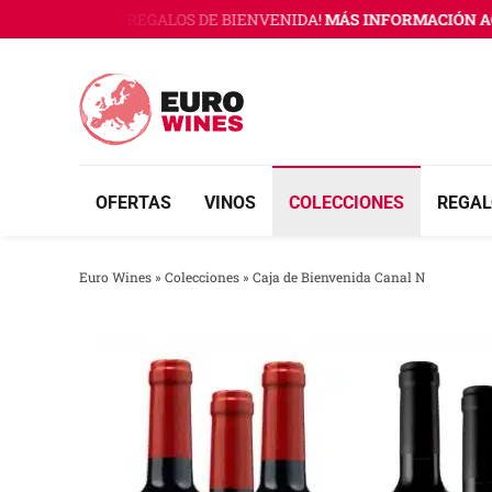
Saltar
 WINES CON 3 REGALOS DE BIENVENIDA!
MÁS INFORMACIÓN AQU
al
contenido
OFERTAS
VINOS
COLECCIONES
REGAL
Euro Wines
»
Colecciones
»
Caja de Bienvenida Canal N