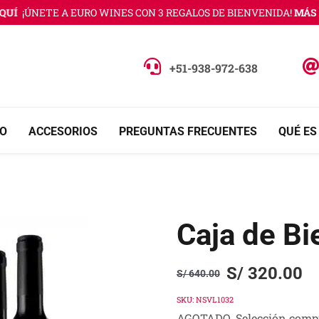
Í
¡ÚNETE A EURO WINES CON 3 REGALOS DE BIENVENIDA!
MÁS IN
+51-938-972-638
O
ACCESORIOS
PREGUNTAS FRECUENTES
QUÉ ES
Caja de Bi
S/
320.00
S/
640.00
Original
Current
price
price
SKU:
NSVL1032
AGOTADO. Selección compu