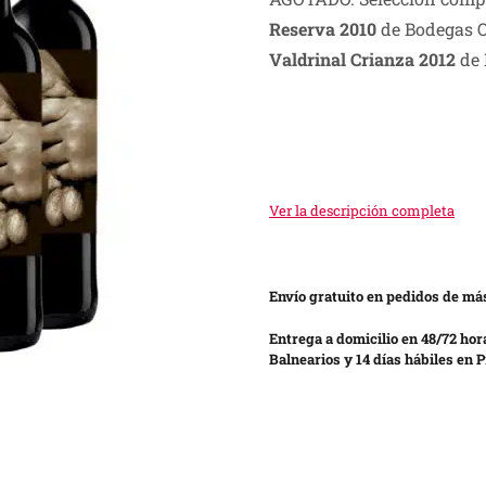
was:
is:
Reserva 2010
de Bodegas Ol
S/ 640.00.
S/ 320.00.
Valdrinal Crianza 2012
de
Ver la descripción completa
Envío gratuito en pedidos de más
Entrega a domicilio en 48/72 hor
Balnearios y 14 días hábiles en P