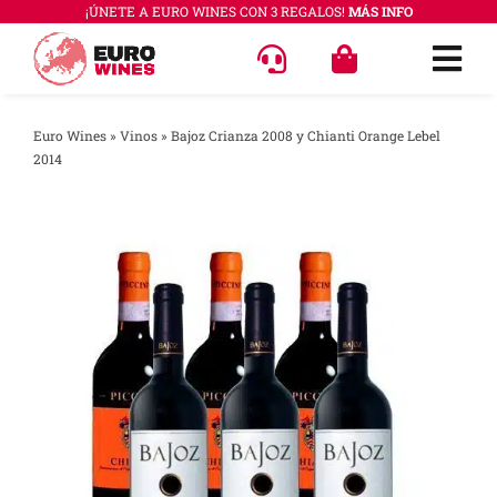
Saltar
¡ÚNETE A EURO WINES CON 3 REGALOS!
MÁS INFO
al
Togg
contenido
Navi
OFERT
Euro Wines
»
Vinos
»
Bajoz Crianza 2008 y Chianti Orange Lebel
2014
VINOS
COLEC
REGAL
ACCES
PREGU
QUÉ E
SABER