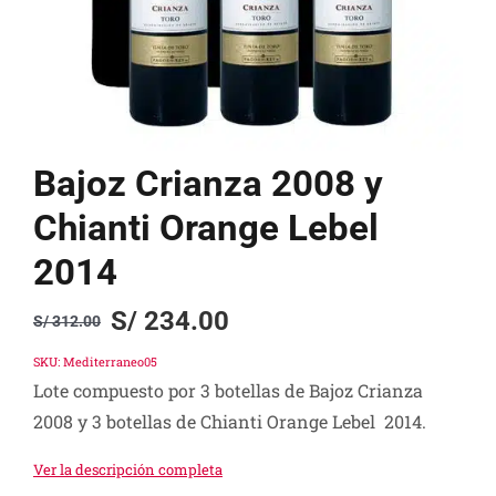
Bajoz Crianza 2008 y
Chianti Orange Lebel
2014
S/
234.00
S/
312.00
Original
Current
price
price
SKU:
Mediterraneo05
Lote compuesto por 3 botellas de Bajoz Crianza
was:
is:
2008 y 3 botellas de Chianti Orange Lebel 2014.
S/ 312.00.
S/ 234.00.
Ver la descripción completa