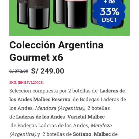
Colección Argentina
Gourmet x6
S/
249.00
S/
372.00
Original
Current
price
price
SKU:
IBKNSVL200081
Selección compuesta por 2 botellas de
Laderas de
was:
is:
los Andes Malbec Reserva
de Bodegas Laderas de
S/ 372.00.
S/ 249.00.
los Andes
, Mendoza (Argentina),
2 botellas
de
Laderas de los Andes Varietal Malbec
de Bodegas Laderas de los Andes
, Mendoza
(Argentina)
y 2 botellas de
Sottano Malbec
de