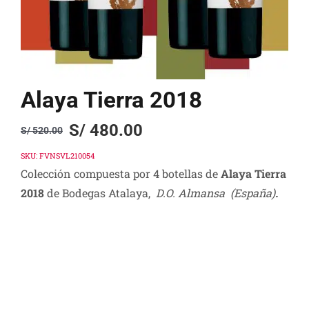
Alaya Tierra 2018
S/
480.00
S/
520.00
Original
Current
price
price
SKU:
FVNSVL210054
Colección compuesta por 4 botellas de
Alaya Tierra
was:
is:
2018
de Bodegas Atalaya,
D.O. Almansa (España)
.
S/ 520.00.
S/ 480.00.