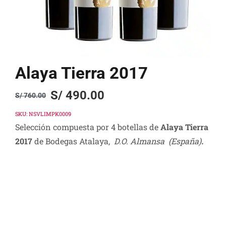
Alaya Tierra 2017
S/
490.00
S/
760.00
Original
Current
price
price
SKU:
NSVLIMPK0009
Selección compuesta por 4 botellas de
Alaya Tierra
was:
is:
2017
de Bodegas Atalaya,
D.O. Almansa (España)
.
S/ 760.00.
S/ 490.00.