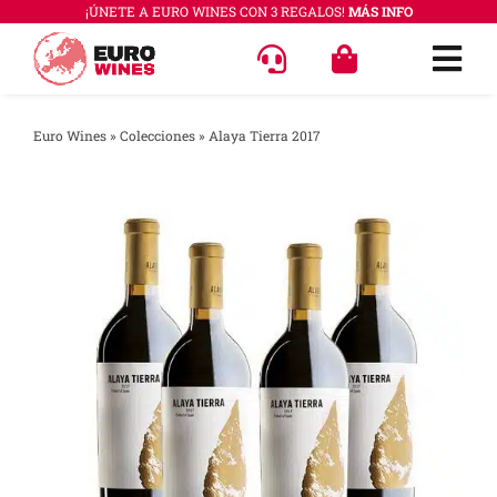
Saltar
¡ÚNETE A EURO WINES CON 3 REGALOS!
MÁS INFO
al
Togg
contenido
Navi
OFERT
Euro Wines
»
Colecciones
»
Alaya Tierra 2017
VINOS
COLEC
REGAL
ACCES
PREGU
QUÉ E
SABER