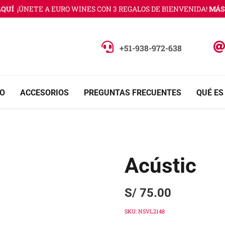
UÍ
¡ÚNETE A EURO WINES CON 3 REGALOS DE BIENVENIDA!
MÁS I
+51-938-972-638
O
ACCESORIOS
PREGUNTAS FRECUENTES
QUÉ ES
Acústic
S/
75.00
SKU:
NSVL2148