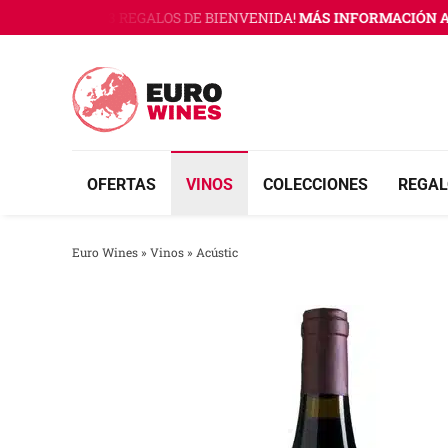
Saltar
O WINES CON 3 REGALOS DE BIENVENIDA!
MÁS INFORMACIÓN AQ
al
contenido
OFERTAS
VINOS
COLECCIONES
REGAL
Euro Wines
»
Vinos
»
Acústic