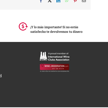
Facebook
X
LinkedIn
WhatsApp
Pinterest
Correo
electrónico
¡Y lo más importante! Si no estás
satisfecho te devolvemos tu dinero
ad