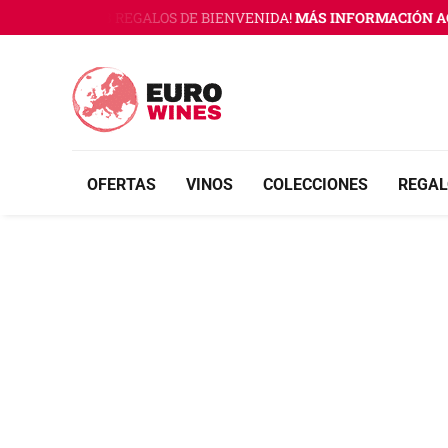
Saltar
 WINES CON 3 REGALOS DE BIENVENIDA!
MÁS INFORMACIÓN AQU
al
contenido
OFERTAS
VINOS
COLECCIONES
REGAL
Ver
imagen
más
grande