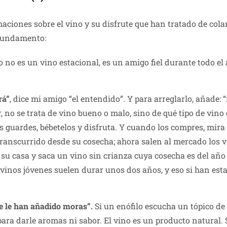
maciones sobre el vino y su disfrute que han tratado de col
 fundamento:
o no es un vino estacional, es un amigo fiel durante todo e
rá”
, dice mi amigo “el entendido”. Y para arreglarlo, añade: 
, no se trata de vino bueno o malo, sino de qué tipo de vino 
os guardes, bébetelos y disfruta. Y cuando los compres, mira
n transcurrido desde su cosecha; ahora salen al mercado los 
 a su casa y saca un vino sin crianza cuya cosecha es del a
os vinos jóvenes suelen durar unos dos años, y eso si han e
e le han añadido moras”.
Si un enófilo escucha un tópico de 
para darle aromas ni sabor. El vino es un producto natural.